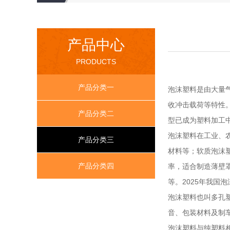
产品中心
PRODUCTS
产品分类一
泡沫塑料是由大量
收冲击载荷等特性。
产品分类二
型已成为塑料加工
泡沫塑料在工业、
产品分类三
材料等；软质泡沫
产品分类四
率，适合制造薄壁
等。2025年我国
泡沫塑料也叫多孔
音、包装材料及制
泡沫塑料与纯塑料