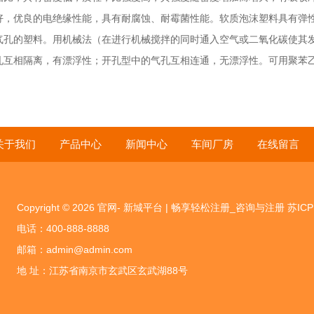
好，优良的电绝缘性能，具有耐腐蚀、耐霉菌性能。软质泡沫塑料具有弹
气孔的塑料。用机械法（在进行机械搅拌的同时通入空气或二氧化碳使其
孔互相隔离，有漂浮性；开孔型中的气孔互相连通，无漂浮性。可用聚苯
关于我们
产品中心
新闻中心
车间厂房
在线留言
Copyright © 2026 官网- 新城平台 | 畅享轻松注册_咨询与注册
苏ICP
电话：400-888-8888
邮箱：
admin@admin.com
地 址：江苏省南京市玄武区玄武湖88号