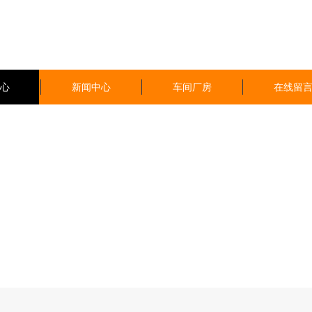
心
|
新闻中心
|
车间厂房
|
在线留