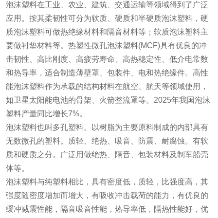
泡沫塑料在工业、农业、建筑、交通运输等领域得到了广泛
应用。按其柔韧性可分为软质、硬质和半硬质泡沫塑料，硬
质泡沫塑料可做热绝缘材料和隔音材料等；软质泡沫塑料主
要做衬垫材料等。热塑性微孔泡沫塑料(MCF)具有优良的冲
击韧性、高比刚度、高疲劳寿命、高热稳定性、低介电常数
和热导率，适合制造薄壁罩、包装件、电和热绝缘件。高性
能泡沫塑料作为承载的结构材料在航空、航天等领域使用，
如卫星太阳能电池的骨架、火箭整流罩等。2025年我国泡沫
塑料产量同比增长7%。
泡沫塑料也叫多孔塑料。以树脂为主要原料制成的内部具有
无数微孔的塑料。质轻、绝热、吸音、防震、耐腐蚀。有软
质和硬质之分。广泛用做绝热、隔音、包装材料及制车船壳
体等。
泡沫塑料与纯塑料相比，具有密度低，质轻，比强度高，其
强度随密度增加而增大，有吸收冲击载荷的能力，有优良的
缓冲减震性能，隔音吸音性能，热导率低，隔热性能好，优