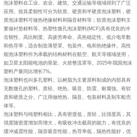
泡沫塑料在工业、农业、建筑、交通运输等领域得到了广泛
应用。按其柔韧性可分为软质、硬质和半硬质泡沫塑料，硬
质泡沫塑料可做热绝缘材料和隔音材料等；软质泡沫塑料主
要做衬垫材料等。热塑性微孔泡沫塑料(MCF)具有优良的冲
击韧性、高比刚度、高疲劳寿命、高热稳定性、低介电常数
和热导率，适合制造薄壁罩、包装件、电和热绝缘件。高性
能泡沫塑料作为承载的结构材料在航空、航天等领域使用，
如卫星太阳能电池的骨架、火箭整流罩等。2025年我国泡沫
塑料产量同比增长7%。
泡沫塑料也叫多孔塑料。以树脂为主要原料制成的内部具有
无数微孔的塑料。质轻、绝热、吸音、防震、耐腐蚀。有软
质和硬质之分。广泛用做绝热、隔音、包装材料及制车船壳
体等。
泡沫塑料与纯塑料相比，具有密度低，质轻，比强度高，其
强度随密度增加而增大，有吸收冲击载荷的能力，有优良的
缓冲减震性能，隔音吸音性能，热导率低，隔热性能好，优