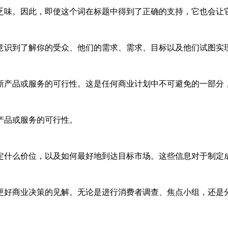
乏味。因此，即使这个词在标题中得到了正确的支持，它也会让
意识到了解你的受众、他们的需求、需求、目标以及他们试图实
新产品或服务的可行性。这是任何商业计划中不可避免的一部分
产品或服务的可行性。
定什么价位，以及如何最好地到达目标市场。这些信息对于制定
更好商业决策的见解。无论是进行消费者调查、焦点小组，还是