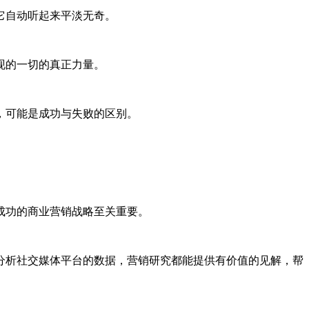
它自动听起来平淡无奇。
现的一切的真正力量。
，可能是成功与失败的区别。
成功的商业营销战略至关重要。
分析社交媒体平台的数据，营销研究都能提供有价值的见解，帮