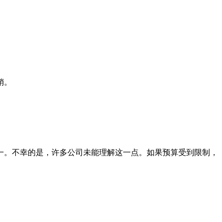
销。
一。不幸的是，许多公司未能理解这一点。如果预算受到限制，
。