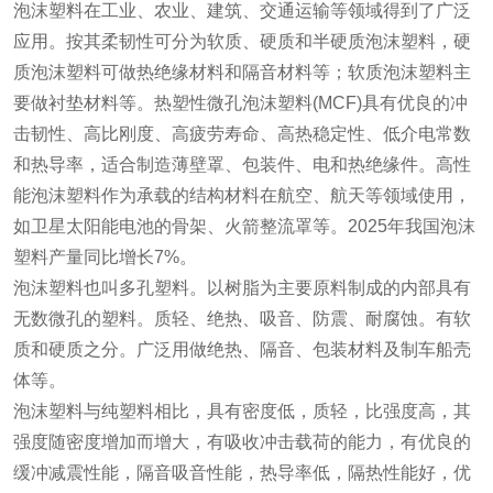
泡沫塑料在工业、农业、建筑、交通运输等领域得到了广泛
应用。按其柔韧性可分为软质、硬质和半硬质泡沫塑料，硬
质泡沫塑料可做热绝缘材料和隔音材料等；软质泡沫塑料主
要做衬垫材料等。热塑性微孔泡沫塑料(MCF)具有优良的冲
击韧性、高比刚度、高疲劳寿命、高热稳定性、低介电常数
和热导率，适合制造薄壁罩、包装件、电和热绝缘件。高性
能泡沫塑料作为承载的结构材料在航空、航天等领域使用，
如卫星太阳能电池的骨架、火箭整流罩等。2025年我国泡沫
塑料产量同比增长7%。
泡沫塑料也叫多孔塑料。以树脂为主要原料制成的内部具有
无数微孔的塑料。质轻、绝热、吸音、防震、耐腐蚀。有软
质和硬质之分。广泛用做绝热、隔音、包装材料及制车船壳
体等。
泡沫塑料与纯塑料相比，具有密度低，质轻，比强度高，其
强度随密度增加而增大，有吸收冲击载荷的能力，有优良的
缓冲减震性能，隔音吸音性能，热导率低，隔热性能好，优